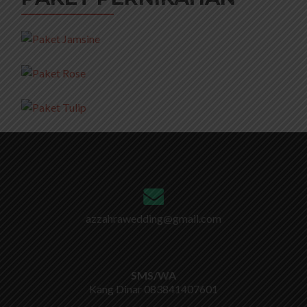
azzahrawedding@gmail.com
SMS/WA
Kang Dinar
083841407601