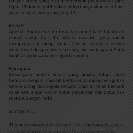
banyak orang yang bisa memberikan pengobatan yang
tepat. Pikiran negatif dalam hidup hanya akan membuat
Anda menjadi orang yang negatif.
Iri Hati
Apakah Anda cemburu terhadap orang lain? Ini adalah
emosi alami, tapi itu adalah masalah yang mulai
mempengaruhi hidup Anda. Puncak cemburu ketika
Anda kesal dengan prestasi orang lain, sedangkan Anda
tidak bisa mencapainya seperti mereka.
Keraguan
Kecurigaan adalah emosi yang umum, tetapi akan
berubah menjadi masalah ketika Anda mulai meragukan
semua orang dan segala sesuatu. Saat ini telah menjadi
salah satu alasan umum untuk perceraian dan putus dan
suatu hubungan. (edt)
Sumber:
ROL
This entry was posted in
Suami & Istri
and tagged
azzahra
wo
,
gedung pernikahan bandung
,
Paket Pernikahan
,
Paket