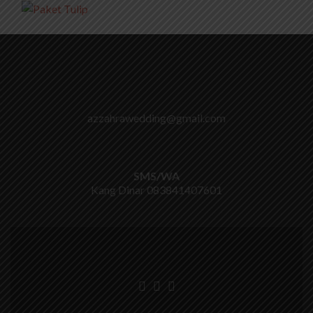
azzahrawedding@gmail.com
SMS/WA
Kang Dinar
083841407601
Go
Go
Go
to
to
to
Facebook
Twitter
Instagram