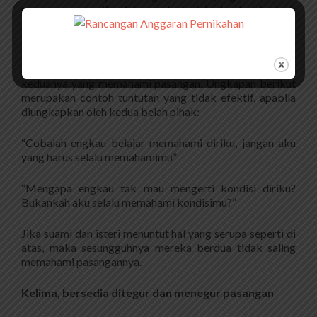
pasangan anda. Jika ini yang terjadi, kedua belah pihak
akan saling memahami.
Seandainya kedua pihak menuntut dipahami oleh
pasangannya, maka yang terjadi tak ada satupun dari
keduanya yang memahami pasangan. Ungkapan berikut
merupakan contoh tuntutan yang tidak efektif, apabila
diungkapkan oleh kedua belah pihak:
“Cobalah engkau belajar memahami diriku, jangan aku
yang harus selalu memahamimu”
“Mengapa engkau tak mau mengerti kondisi diriku?
Bukankah aku selalu memahami kondisimu?”
Jika suami dan isteri menuntut hal yang serupa seperti di
atas, maka sesungguhnya mereka berdua tidak saling
memahami pasangannya.
Kelima, bersedia ditegur dan menegur pasangan