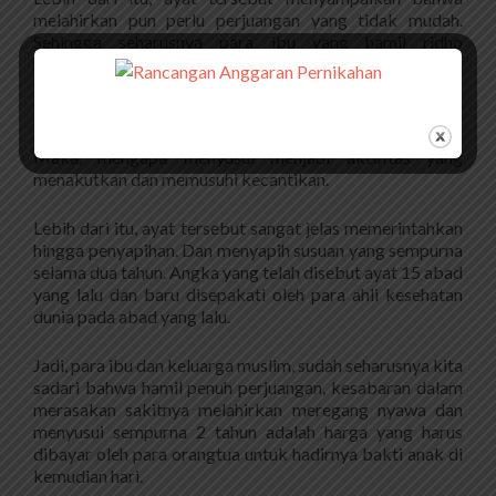
melahirkan pun perlu perjuangan yang tidak mudah.
Sehingga seharusnya para ibu yang hamil ridho
melahirkan dengan rasa sakit dan perjuangan bertaruh
nyawa. Bukan mudah menyerah dan malas berjuang
sehingga dikeluarkan oleh peralatan medis.
Maka, mengapa menyusui menjadi aktifitas yang
menakutkan dan memusuhi kecantikan.
Lebih dari itu, ayat tersebut sangat jelas memerintahkan
hingga penyapihan. Dan menyapih susuan yang sempurna
selama dua tahun. Angka yang telah disebut ayat 15 abad
yang lalu dan baru disepakati oleh para ahli kesehatan
dunia pada abad yang lalu.
Jadi, para ibu dan keluarga muslim, sudah seharusnya kita
sadari bahwa hamil penuh perjuangan, kesabaran dalam
merasakan sakitnya melahirkan meregang nyawa dan
menyusui sempurna 2 tahun adalah harga yang harus
dibayar oleh para orangtua untuk hadirnya bakti anak di
kemudian hari.