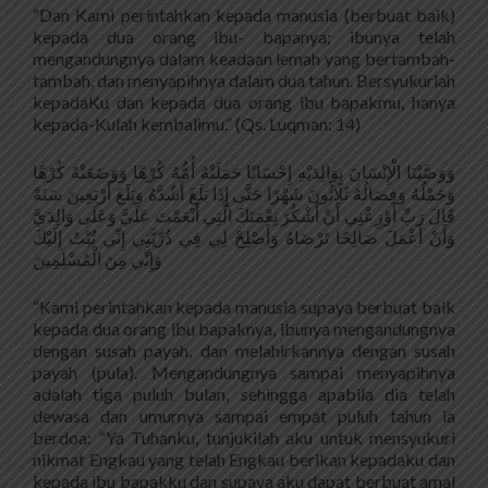
“Dan Kami perintahkan kepada manusia (berbuat baik)
kepada dua orang ibu- bapanya; ibunya telah
mengandungnya dalam keadaan lemah yang bertambah-
tambah, dan menyapihnya dalam dua tahun. Bersyukurlah
kepadaKu dan kepada dua orang ibu bapakmu, hanya
kepada-Kulah kembalimu.” (Qs. Luqman: 14)
وَوَصَّيْنَا الْإِنْسَانَ بِوَالِدَيْهِ إِحْسَانًا حَمَلَتْهُ أُمُّهُ كُرْهًا وَوَضَعَتْهُ كُرْهًا
وَحَمْلُهُ وَفِصَالُهُ ثَلَاثُونَ شَهْرًا حَتَّى إِذَا بَلَغَ أَشُدَّهُ وَبَلَغَ أَرْبَعِينَ سَنَةً
قَالَ رَبِّ أَوْزِعْنِي أَنْ أَشْكُرَ نِعْمَتَكَ الَّتِي أَنْعَمْتَ عَلَيَّ وَعَلَى وَالِدَيَّ
وَأَنْ أَعْمَلَ صَالِحًا تَرْضَاهُ وَأَصْلِحْ لِي فِي ذُرِّيَّتِي إِنِّي تُبْتُ إِلَيْكَ
وَإِنِّي مِنَ الْمُسْلِمِينَ
“Kami perintahkan kepada manusia supaya berbuat baik
kepada dua orang ibu bapaknya, ibunya mengandungnya
dengan susah payah, dan melahirkannya dengan susah
payah (pula). Mengandungnya sampai menyapihnya
adalah tiga puluh bulan, sehingga apabila dia telah
dewasa dan umurnya sampai empat puluh tahun ia
berdoa: “Ya Tuhanku, tunjukilah aku untuk mensyukuri
nikmat Engkau yang telah Engkau berikan kepadaku dan
kepada ibu bapakku dan supaya aku dapat berbuat amal