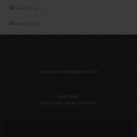
azzahrawedding@gmail.com
SMS/WA
Kang Dinar
083841407601