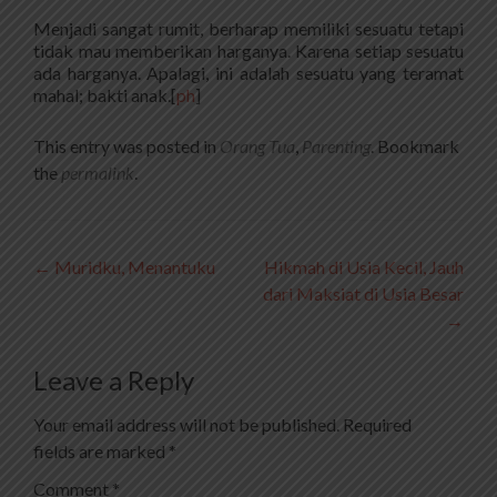
Menjadi sangat rumit, berharap memiliki sesuatu tetapi
tidak mau memberikan harganya. Karena setiap sesuatu
ada harganya. Apalagi, ini adalah sesuatu yang teramat
mahal; bakti anak.[
ph
]
This entry was posted in
Orang Tua
,
Parenting
. Bookmark
the
permalink
.
Post
←
Muridku, Menantuku
Hikmah di Usia Kecil, Jauh
dari Maksiat di Usia Besar
navigation
→
Leave a Reply
Your email address will not be published.
Required
fields are marked
*
Comment
*