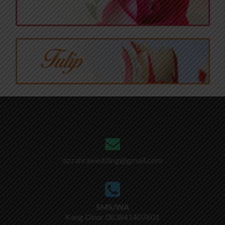
azzahrawedding@gmail.com
SMS/WA
Kang Dinar
083841407601